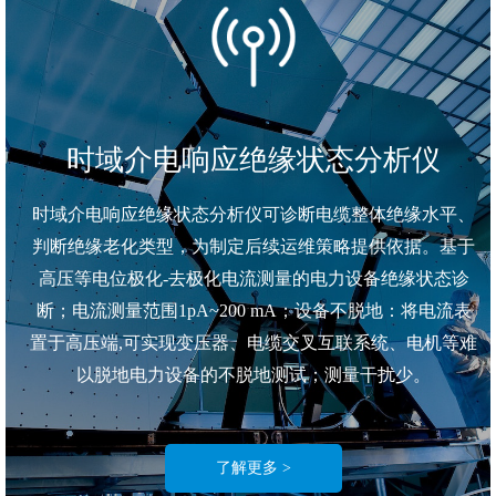
时域介电响应绝缘状态分析仪
时域介电响应绝缘状态分析仪可诊断电缆整体绝缘水平、
判断绝缘老化类型，为制定后续运维策略提供依据。基于
高压等电位极化-去极化电流测量的电力设备绝缘状态诊
断；电流测量范围1pA~200 mA；设备不脱地：将电流表
置于高压端,可实现变压器、电缆交叉互联系统、电机等难
以脱地电力设备的不脱地测试；测量干扰少。
了解更多 >