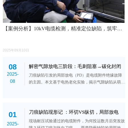
【案例分析】10kV电缆检测，精准定位缺陷，筑牢电
力防线
2025年09月10日
08
解密气隙放电三阶段：毛刺阻塞→碳化封闭
2025-
→通道贯通
刀痕缺陷引发的局部放电（PD）是电缆附件绝缘故障
08
的主因。本文基于电热老化实验，揭示气隙缺陷从萌发
到击穿的三阶段演化规律，精准预判绝缘状态。
刀痕缺陷现形记 ：环切VS纵切，局部放电
01
的“指纹”差异
现场耐压试验通过的电缆附件，为何投运数月后突发故
2025-
障？环切刀痕与纵向刀痕——两类隐蔽缺陷的局部放电