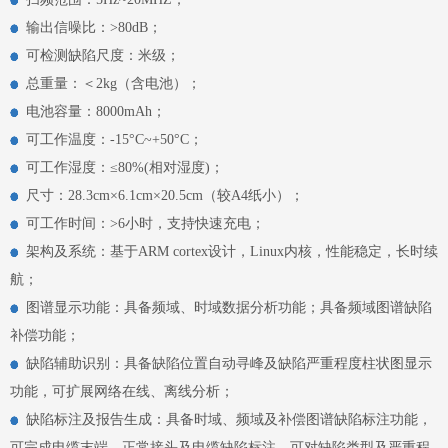
​​​​​​​
输出信噪比：>80dB；
​​​​​​​
可检测缺陷尺度：米级；
​​​​​​​
总重量：＜2kg（含电池）；
​​​​​​​
电池容量：8000mAh；
​​​​​​​
可工作温度：-15°C~+50°C；
​​​​​​​
可工作湿度：≤80%(相对湿度)；
​​​​​​​
尺寸：28.3cm×6.1cm×20.5cm（较A4纸小）；
​​​​​​​
可工作时间：>6小时，支持快速充电；
​​​​​​​
架构及系统：基于ARM cortex设计，Linux内核，性能稳定，长时续
航；
​​​​​​​
图谱显示功能：具备频域、时域数据分析功能；具备频域图谱缺陷
补偿功能；
​​​​​​​
缺陷辅助识别：具备缺陷位置自动寻峰及缺陷严重程度柱状图显示
功能，可扩展网络在线、离线分析；
​​​​​​​ ​​​​​​​
缺陷标注及报告生成：具备时域、频域及补偿图谱缺陷标注功能，
可完成电缆末端、正常接头及电缆缺陷标注，可对缺陷类型及严重程