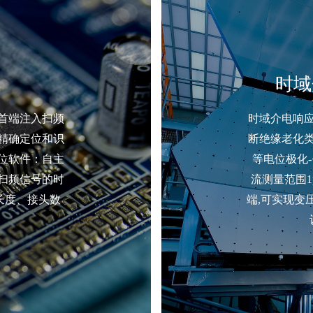
时域
首端注入扫频
时域介电响
精确定位和识
断绝缘老化
位软件：自主
等电位极化
扫频信号的时
流测量范围1
长度、接头数
端,可实现变