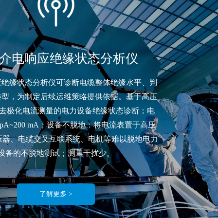
介电响应绝缘状态分析仪
应绝缘状态分析仪可诊断电缆整体绝缘水平、判
类型，为制定后续运维策略提供依据。基于高压
-去极化电流测量的电力设备绝缘状态诊断；电
pA~200 mA；设备不脱地：将电流表置于高压
压器、电缆交叉互联系统、电机等难以脱地电力
设备的不脱地测试；测量干扰少。
了解更多 >