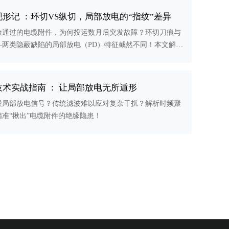
形记 ：环切VS纵切，局部放电的“指纹”差异
验通过的电缆附件，为何投运数月后突发故障？环切刀痕与
—两类隐蔽缺陷的局部放电（PD）特征截然不同！本文解析
冲波形指纹精准锁定缺陷类型，为电缆“把脉开方”。
术实战指南 ： 让局部放电无所遁形
没局部放电信号？传统滤波难以应对复杂干扰？解析时频聚
准“揪出”电缆附件的绝缘隐患！