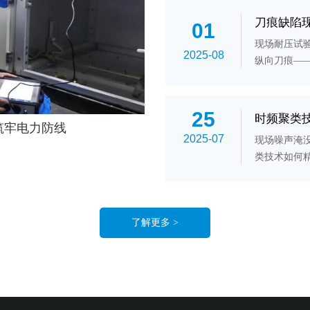
刀痕缺陷现
01
现场耐压试
2025-08
纵向刀痕—
如何通过脉
25
时频聚类技
筑牢电力防线
2025-07
现场噪声淹
类技术如何精
了解更多 >