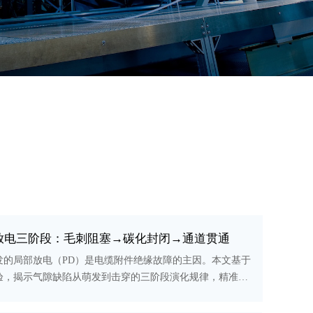
放电三阶段：毛刺阻塞→碳化封闭→通道贯通
发的局部放电（PD）是电缆附件绝缘故障的主因。本文基于
验，揭示气隙缺陷从萌发到击穿的三阶段演化规律，精准预
。